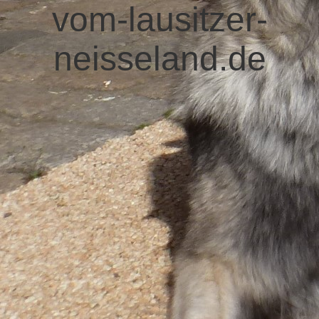
vom-lausitzer-
neisseland.de